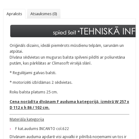
Apraksts
Atsauksmes (0)
Oriģināls dizains, ideāli piemērots mūsdienu telpām, sarunām un
atpūtai.
Dīvāna sēdvietas un muguras balsta spilveni pildīti ar poliuretāna
putām, kas pārklātas ar Climasoft virsējā slānī.
* Regulējami galvas balsti.
* motorizēti izbīdāmas 2 sēdvietas.
Roku balsta platums 25 cm.
Cena norādīta dīvānam F auduma kategorijā, izmērā W 257 x
D 112 x h 86 / 102 cm.
Materiāla kategorija
F kat.audums INCANTO col.622
Dīvānam auduma apdarē visi apvalki ir pilnībā noņemami un tos ir