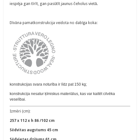
iespēja gan tīrīt, gan pasūtīt jaunus čeholus vietā.
Dīvāna pamatkonstrukcija veidota no dabīga koka:
konstrukcijas svara noturība ir līdz pat 150 kg;
konstrukcija nesatur ķīmiskus materiālus, kas var kaitēt cilvēka
veselībai.
Izmēri (cm):
257 x 112 x h 86 /102 cm
Sēdvitas augstums 45 cm
Sēdvietas dziļums 61 cm