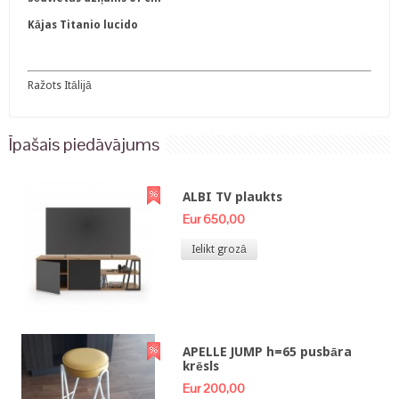
Kājas Titanio lucido
Ražots Itālijā
Īpašais piedāvājums
ALBI TV plaukts
Eur 650,00
Ielikt grozā
APELLE JUMP h=65 pusbāra
krēsls
Eur 200,00