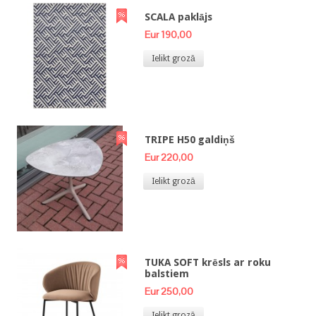
SCALA paklājs
Eur 190,00
Ielikt grozā
TRIPE H50 galdiņš
Eur 220,00
Ielikt grozā
TUKA SOFT krēsls ar roku
balstiem
Eur 250,00
Ielikt grozā