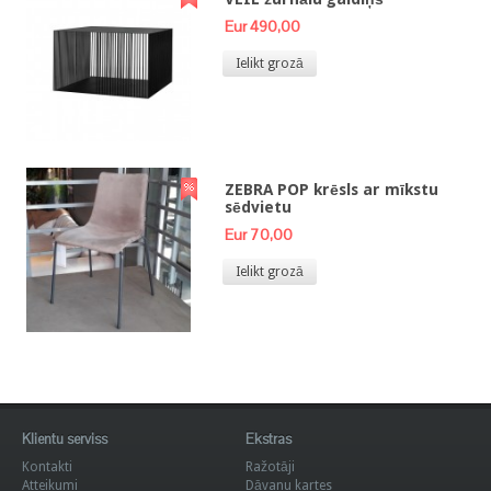
Eur 490,00
Ielikt grozā
ZEBRA POP krēsls ar mīkstu
sēdvietu
Eur 70,00
Ielikt grozā
Klientu serviss
Ekstras
Kontakti
Ražotāji
Atteikumi
Dāvanu kartes