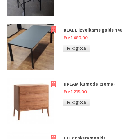
BLADE izvelkams galds 140
Eur 1 480,00
Ielikt grozā
DREAM kumode (zemā)
Eur 1 215,00
Ielikt grozā
CITY rakstāmgalds