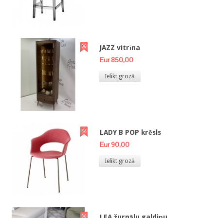
JAZZ vitrīna
Eur 850,00
Ielikt grozā
LADY B POP krēsls
Eur 90,00
Ielikt grozā
LEA žurnālu galdiņu