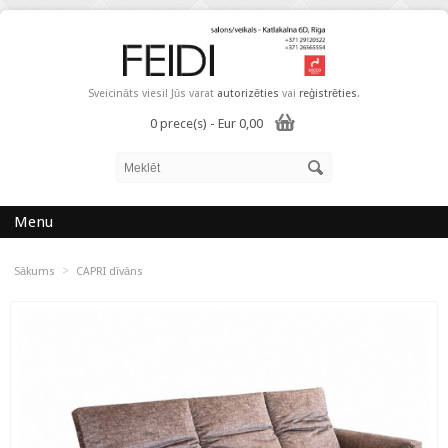
Sveicināts viesi! Jūs varat
autorizēties
vai
reģistrēties
.
0 prece(s) - Eur 0,00
Menu
>
Sākums
CAPRI dīvāns