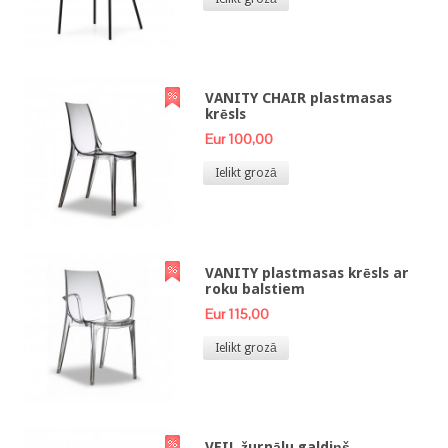
VANITY CHAIR plastmasas
krēsls
Eur 100,00
Ielikt grozā
VANITY plastmasas krēsls ar
roku balstiem
Eur 115,00
Ielikt grozā
VEIL žurnālu galdiņš