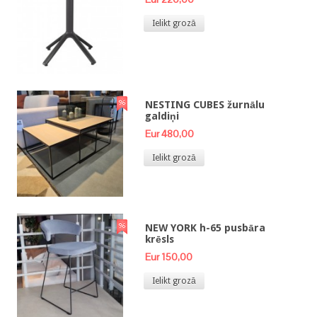
Ielikt grozā
NESTING CUBES žurnālu
galdiņi
Eur 480,00
Ielikt grozā
NEW YORK h-65 pusbāra
krēsls
Eur 150,00
Ielikt grozā