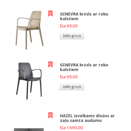
GINEVRA krēsls ar roku
balstiem
Eur 69,00
Ielikt grozā
GINEVRA krēsls ar roku
balstiem
Eur 69,00
Ielikt grozā
HAZEL izvelkams dīvāns ar
zaļu samta audumu
Eur 1 690,00