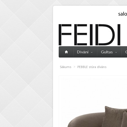
Dīvāni
Gultas
>
Sākums
PEBBLE stūra dīvāns