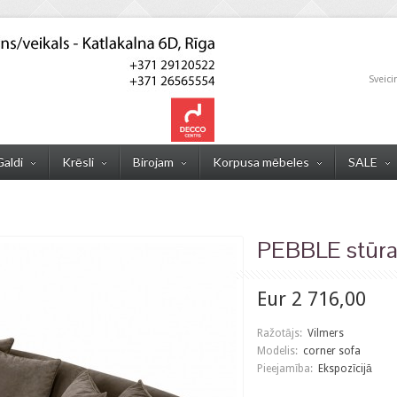
Sveici
Galdi
Krēsli
Birojam
Korpusa mēbeles
SALE
PEBBLE stūra
Eur 2 716,00
Ražotājs:
Vilmers
Modelis:
corner sofa
Pieejamība:
Ekspozīcijā