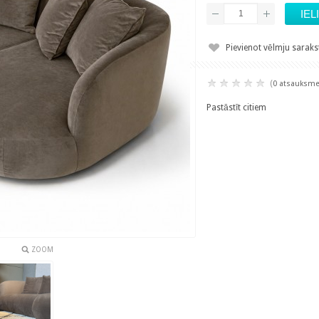
Pievienot vēlmju sarak
(
0 atsauksm
Pastāstīt citiem
ZOOM