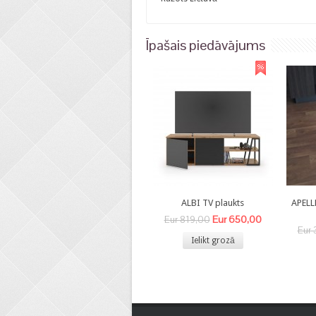
Īpašais piedāvājums
ALBI TV plaukts
APELL
Eur 650,00
Eur 819,00
Eur 
Ielikt grozā