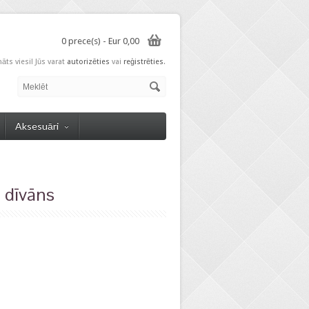
0 prece(s) - Eur 0,00
nāts viesi! Jūs varat
autorizēties
vai
reģistrēties
.
Aksesuāri
 dīvāns