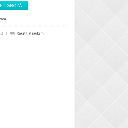
stam
|
)
Rakstīt atsauksmi
es