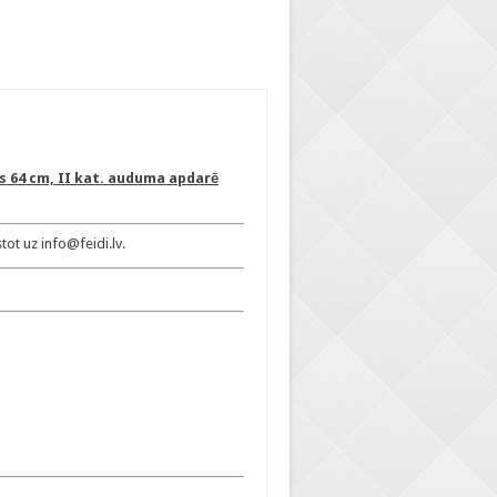
ms 64 cm, II kat. auduma apdarē
ot uz info@feidi.lv.