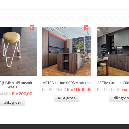
E JUMP h=65 pusbāra
ASTRA cucine HC08 Moderna
ASTRA cucine HC0
krēsls
Eur 11 500,00
Eur
Eur 19 695,00
Eur 12 515,00
Eur 200,00
363,00
Ielikt grozā
Ielikt groz
Ielikt grozā