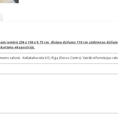
nam izmērā 236 x 150 x h 75 cm, dīvāna dziļums 110 cm,sēdvietas dziļu
pskatāms ekspozīcijā.
ums salonā - Katlakalna iela 6 D, Rīga (Decco Centrs). Vairāk informācijas rakst