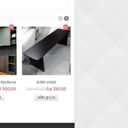
8 Moderna
AURA soliņš
BEA- V krēsls
 7 500,00
Eur 320,00
Eur 140,00
Eur 644,00
Eur 340,00
ā
Ielikt grozā
Ielikt grozā