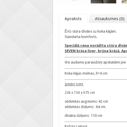
Apraksts
Atsauksmes (0)
Ērts stūra dīvāns uz koka kājām.
Standarta komforts.
Speciālā cena norādīta stūra dīvā
SEVEN krāsa liver, brūna krāsā. A
Visi audumu paraudziņi apskatāmi pie m
Koka kājas melnas, h=4 cm
Izmēri (cm):
236 x 150 x h75 cm
sēdvietas augstums: 42 cm
sēdvietas dziļums: 64 cm
dīvāna dziļums 110 cm
Ražots Lietuvā