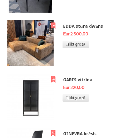
EDDA stūra dīvāns
Eur 2 500,00
Ielikt grozā
GARIS vitrīna
Eur 320,00
Ielikt grozā
GINEVRA krēsls