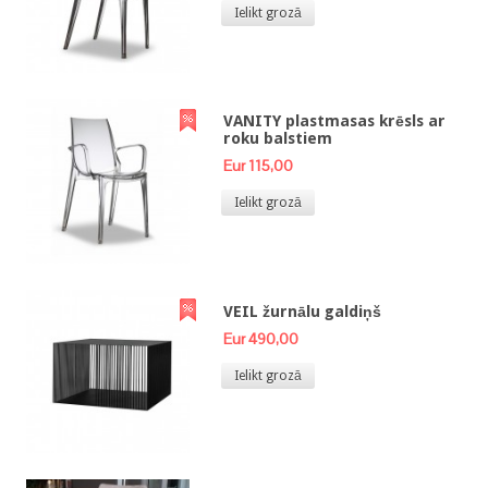
Ielikt grozā
VANITY plastmasas krēsls ar
roku balstiem
Eur 115,00
Ielikt grozā
VEIL žurnālu galdiņš
Eur 490,00
Ielikt grozā