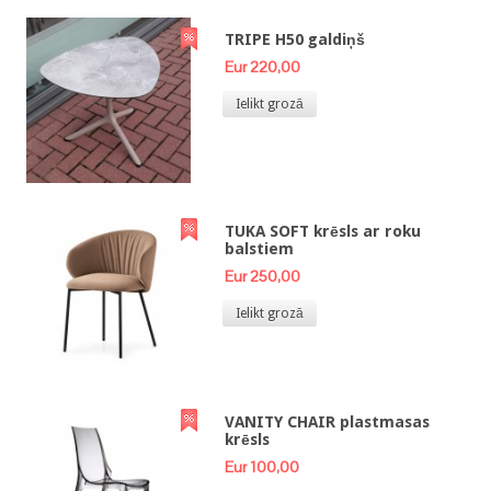
TRIPE H50 galdiņš
Eur 220,00
Ielikt grozā
TUKA SOFT krēsls ar roku
balstiem
Eur 250,00
Ielikt grozā
VANITY CHAIR plastmasas
krēsls
Eur 100,00