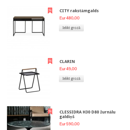
CITY rakstāmgalds
Eur 480,00
Ielikt grozā
CLARIN
Eur 49,00
Ielikt grozā
CLESSIDRA H30 D80 žurnālu
galdiņš
Eur 590,00