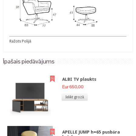
Ražots Polijā
Īpašais piedāvājums
ALBI TV plaukts
Eur 650,00
Ielikt grozā
APELLE JUMP h=65 pusbāra