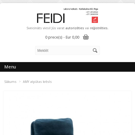
Sveicināts viesi! Jūs varat
autorizēties
vai
reģistrēties
.
0 prece(s) - Eur 0,00
Menu
>
Sākums
AMY atpūtas krēsls