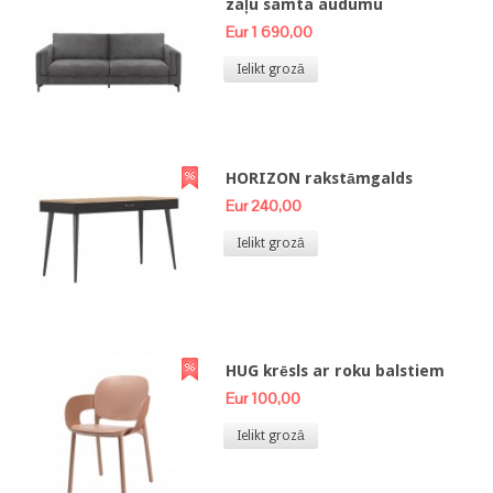
zaļu samta audumu
Eur 1 690,00
Ielikt grozā
HORIZON rakstāmgalds
Eur 240,00
Ielikt grozā
HUG krēsls ar roku balstiem
Eur 100,00
Ielikt grozā