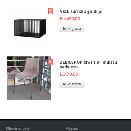
VEIL žurnālu galdiņš
Eur 490,00
Ielikt grozā
ZEBRA POP krēsls ar mīkstu
sēdvietu
Eur 70,00
Ielikt grozā
Klientu serviss
Ekstras