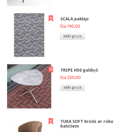
SCALA paklājs
Eur 190,00
Ielikt grozā
TRIPE H50 galdiņš
Eur 220,00
Ielikt grozā
TUKA SOFT krēsls ar roku
balstiem