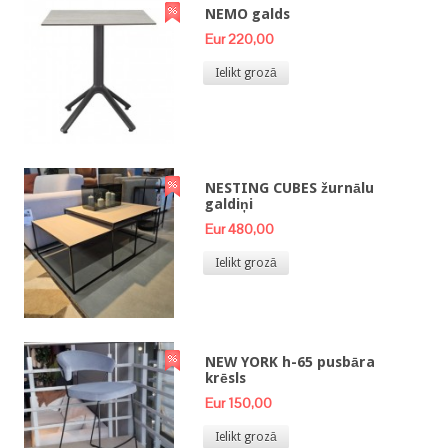
NEMO galds
Eur 220,00
Ielikt grozā
NESTING CUBES žurnālu
galdiņi
Eur 480,00
Ielikt grozā
NEW YORK h-65 pusbāra
krēsls
Eur 150,00
Ielikt grozā