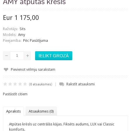
AMY atpūtas krēsls
Eur 1 175,00
Ražotājs:
Sits
Modelis:
Amy
Pieejamība:
Pēc Pasūtījuma
Pievienot vēlmju sarakstam
|
(
)
Rakstīt atsauksmi
0 atsauksmes
Pastāstīt citiem
Apraksts
Atsauksmes (0)
Atpūtas krēsls uz centrālās kājas. Fiksēts audums, LUX vai Classic
komforts.