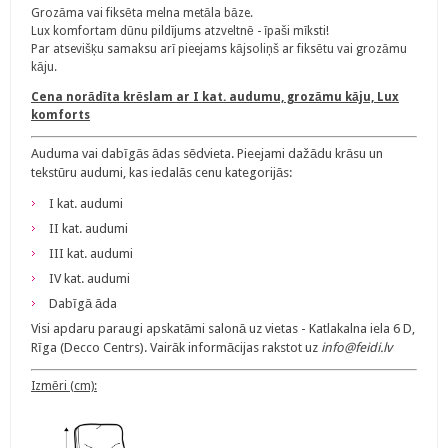
Grozāma vai fiksēta melna metāla bāze.
Lux komfortam dūnu pildījums atzveltnē - īpaši mīksti!
Par atsevišķu samaksu arī pieejams kājsoliņš ar fiksētu vai grozāmu
kāju.
Cena norādīta krēslam ar I kat. audumu, grozāmu kāju, Lux
komforts
Auduma vai dabīgās ādas sēdvieta. Pieejami dažādu krāsu un
tekstūru audumi, kas iedalās cenu kategorijās:
I kat. audumi
II kat. audumi
III kat. audumi
IV kat. audumi
Dabīgā āda
Visi apdaru paraugi apskatāmi salonā uz vietas -
Katlakalna iela 6 D,
Rīga (Decco Centrs)
. Vairāk informācijas rakstot uz
info@feidi.lv
Izmēri (cm):