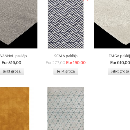
VANNAH paklājs
SCALA paklājs
TAIGA paklāj
Eur 516,00
Eur 190,00
Eur 610,00
Eur 277,00
Ielikt grozā
Ielikt grozā
Ielikt grozā