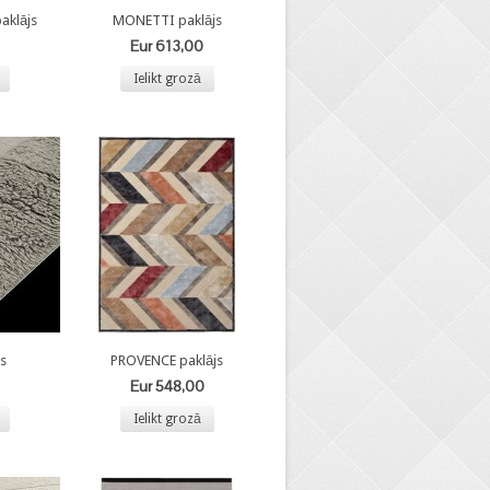
klājs
MONETTI paklājs
Eur 613,00
Ielikt grozā
s
PROVENCE paklājs
Eur 548,00
Ielikt grozā