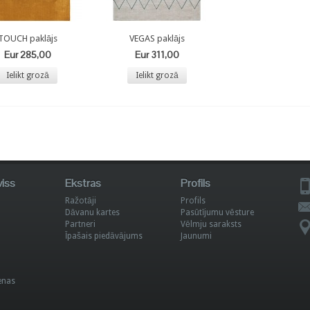
TOUCH paklājs
VEGAS paklājs
Eur 285,00
Eur 311,00
Ielikt grozā
Ielikt grozā
viss
Ekstras
Profils
Ražotāji
Profils
Dāvanu kartes
Pasūtījumu vēsture
Partneri
Vēlmju saraksts
Īpašais piedāvājums
Jaunumi