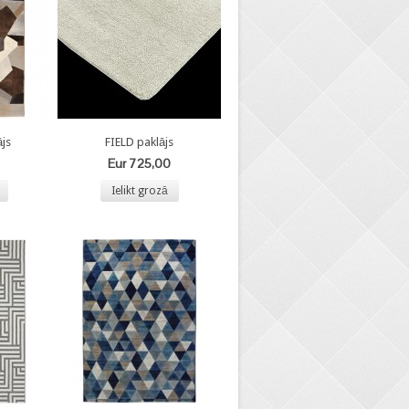
js
FIELD paklājs
Eur 725,00
Ielikt grozā