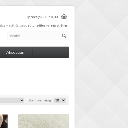
0 prece(s) - Eur 0,00
nāts viesi! Jūs varat
autorizēties
vai
reģistrēties
.
Aksesuāri
Skatīt vienlaicīgi: