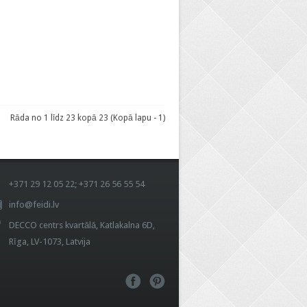
Rāda no 1 līdz 23 kopā 23 (Kopā lapu - 1)
+371 29 12 05 22; +371 26 56 55 54
info@feidi.lv
DECCO centrs kvartālā, Katlakalna 6D,
Rīga, LV-1073, Latvija