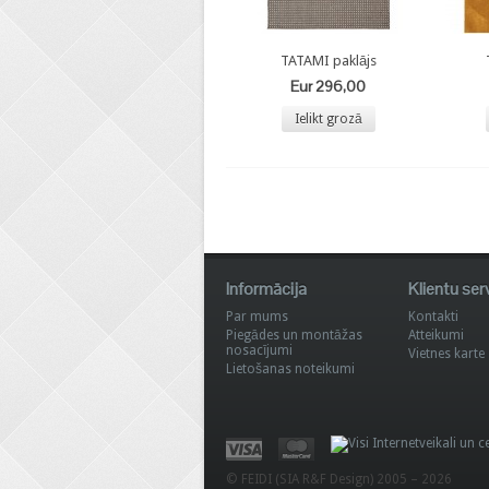
TATAMI paklājs
Eur 296,00
Ielikt grozā
Informācija
Klientu ser
Par mums
Kontakti
Piegādes un montāžas
Atteikumi
nosacījumi
Vietnes karte
Lietošanas noteikumi
© FEIDI (SIA R&F Design) 2005 – 2026