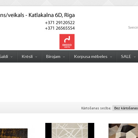
Sveici
Galdi
Krēsli
Birojam
Korpusa mēbeles
SALE
Kārtošanas secība: