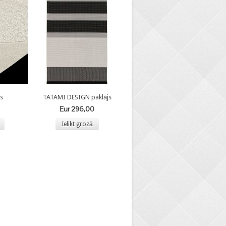
s
TATAMI DESIGN paklājs
Eur 296,00
Ielikt grozā