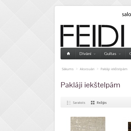
Dīvāni
Gultas
>
>
Sākums
Aksesuāri
Paklāji iekštelpām
Paklāji iekštelpām
Saraksts
Režģis