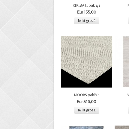
KIRIBATI paklājs
Eur 155,00
Ielikt grozā
MOORS paklājs
N
Eur 516,00
Ielikt grozā