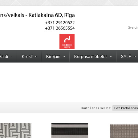
Sveici
Galdi
Krēsli
Birojam
Korpusa mēbeles
SALE
Kārtošanas secība: