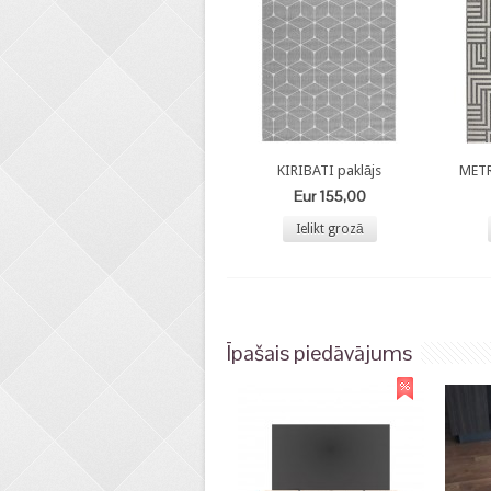
KIRIBATI paklājs
METR
Eur 155,00
Ielikt grozā
Īpašais piedāvājums