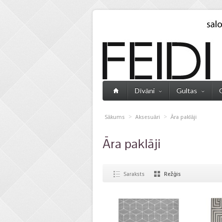
Dīvāni
Gultas
>
>
Sākums
Aksesuāri
Āra paklāji
Āra paklāji
Saraksts
Režģis