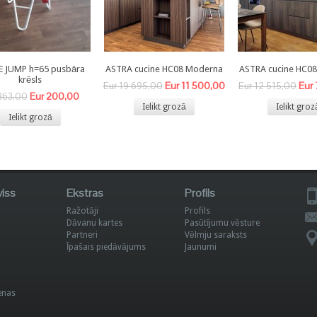
E JUMP h=65 pusbāra
ASTRA cucine HC08 Moderna
ASTRA cucine HC0
krēsls
Eur 11 500,00
Eur
Eur 19 695,00
Eur 12 515,00
Eur 200,00
363,00
Ielikt grozā
Ielikt groz
Ielikt grozā
viss
Ekstras
Profils
Ražotāji
Profils
Dāvanu kartes
Pasūtījumu vēsture
Partneri
Vēlmju saraksts
Īpašais piedāvājums
Jaunumi