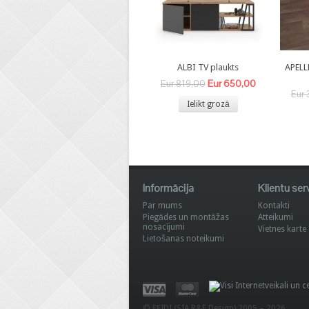
ALBI TV plaukts
APELL
Eur 650,00
Eur 819,00
Eur 
Ielikt grozā
Informācija
Klientu ser
Par mums
Kontakti
Piegādes un montāžas
Atteikumi
nosacījumi
Vietnes karte
Lietošanas noteikumi
© FEIDI (SIA R&F Design) 2005 – 2026