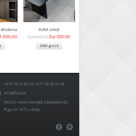
8 Moderna
AURA soliņš
BEA- V krēsls
 7 500,00
Eur 320,00
Eur 140,00
Eur 644,00
Eur 340,00
ā
Ielikt grozā
Ielikt grozā
+371 29 12 05 22; +371 26 56 55 54
info@feidi.lv
DECCO centrs kvartālā, Katlakalna 6D,
Rīga, LV-1073, Latvija