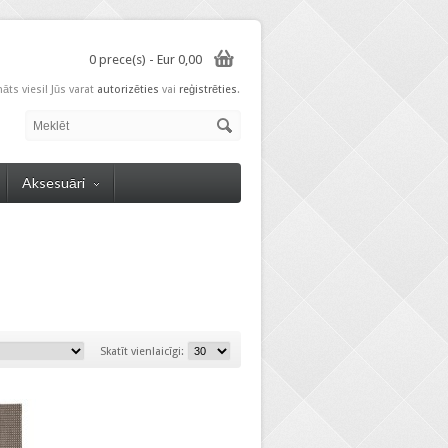
0 prece(s) - Eur 0,00
nāts viesi! Jūs varat
autorizēties
vai
reģistrēties
.
Aksesuāri
Skatīt vienlaicīgi: