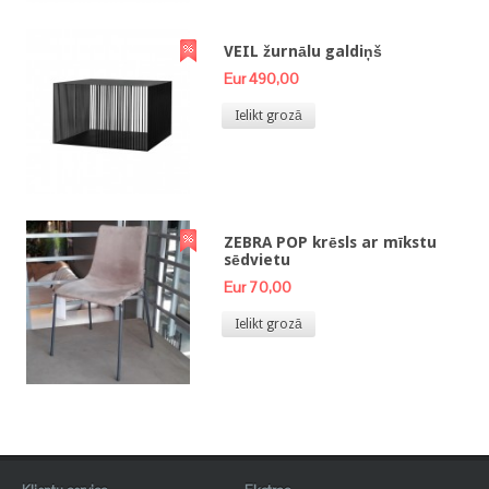
VEIL žurnālu galdiņš
Eur 490,00
Ielikt grozā
ZEBRA POP krēsls ar mīkstu
sēdvietu
Eur 70,00
Ielikt grozā