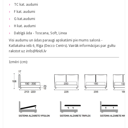
TC kat. audumi
F kat. audumi
G kat.audumi
H kat. audumi
Dabīgā āda - Toscana, Soft, Linea
Visi audumu un ādas paraugi apskatāmi pie mums salonā -
Vairāk informācijas par gultu
Katlakalna ielā 6, Rīga (Decco Centrs).
rakstot uz
info@feidi.lv
Izmēri (cm):