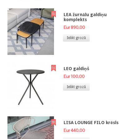
LEA žurnālu galdiņu
komplekts
Eur 890,00
Ielikt grozā
LEO galdiņš
Eur 100,00
Ielikt grozā
LISA LOUNGE FILO krēsls
Eur 440,00