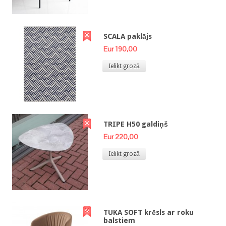
SCALA paklājs
Eur 190,00
Ielikt grozā
TRIPE H50 galdiņš
Eur 220,00
Ielikt grozā
TUKA SOFT krēsls ar roku
balstiem