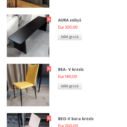
AURA soliņš
Eur 320,00
Ielikt grozā
BEA- V krēsls
Eur 140,00
Ielikt grozā
BEO-V bāra krēsls
Eur 200,00