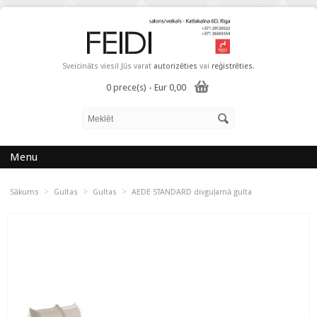
Sveicināts viesi! Jūs varat
autorizēties
vai
reģistrēties
.
0 prece(s) - Eur 0,00
Menu
>
>
>
Sākums
Gultas
Gultas
AEDE STANDARD divguļamā gulta