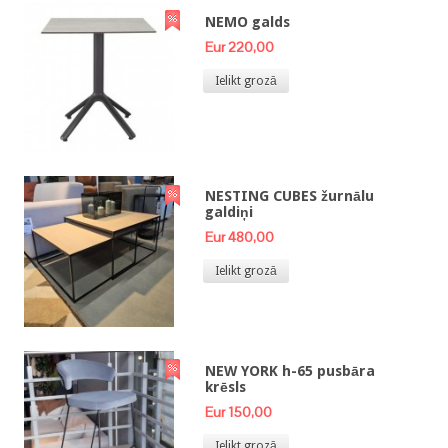
NEMO galds
Eur 220,00
Ielikt grozā
NESTING CUBES žurnālu
galdiņi
Eur 480,00
Ielikt grozā
NEW YORK h-65 pusbāra
krēsls
Eur 150,00
Ielikt grozā