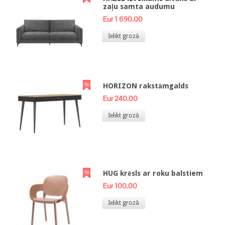
zaļu samta audumu
Eur 1 690,00
Ielikt grozā
HORIZON rakstāmgalds
Eur 240,00
Ielikt grozā
HUG krēsls ar roku balstiem
Eur 100,00
Ielikt grozā