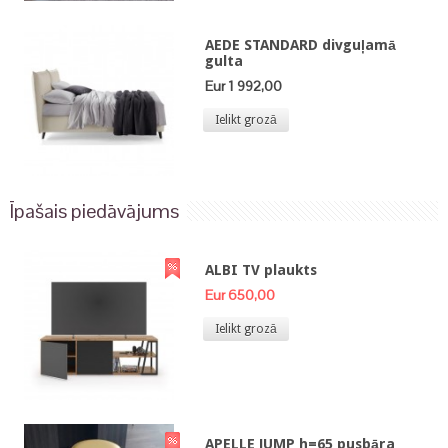
AEDE STANDARD divguļamā
gulta
Eur 1 992,00
Ielikt grozā
Īpašais piedāvājums
ALBI TV plaukts
Eur 650,00
Ielikt grozā
APELLE JUMP h=65 pusbāra