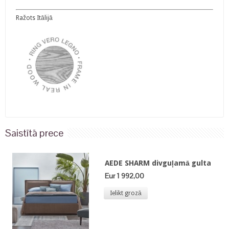
Ražots Itālijā
Saistītā prece
AEDE SHARM divguļamā gulta
Eur 1 992,00
Ielikt grozā