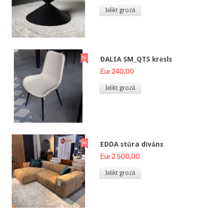
Ielikt grozā
DALIA SM_QTS krēsls
Eur 240,00
Ielikt grozā
EDDA stūra dīvāns
Eur 2 500,00
Ielikt grozā