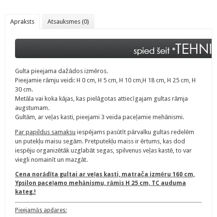
Apraksts
Atsauksmes (0)
Gulta pieejama dažādos izmēros.
Pieejamie rāmju veidi: H 0 cm,
H 5 cm, H 10 cm,H 18 cm, H 25 cm, H
30 cm.
Metāla vai koka kājas, kas pielāgotas attiecīgajam gultas rāmja
augstumam.
Gultām, ar veļas kasti, pieejami 3 veida paceļamie mehānismi.
Par papildus samaksu
iespējams pasūtīt pārvalku gultas redelēm
un putekļu maisu segām. Pretputekļu maiss ir ērtums, kas dod
iespēju organizētāk uzglabāt segas, spilvenus veļas kastē, to var
viegli nomainīt un mazgāt.
Cena norādīta gultai ar veļas kasti, matrača izmēru 160 cm,
Ypsilon paceļamo mehānismu, rāmis H 25 cm, TC auduma
kateg.!
Pieejamās apdares: