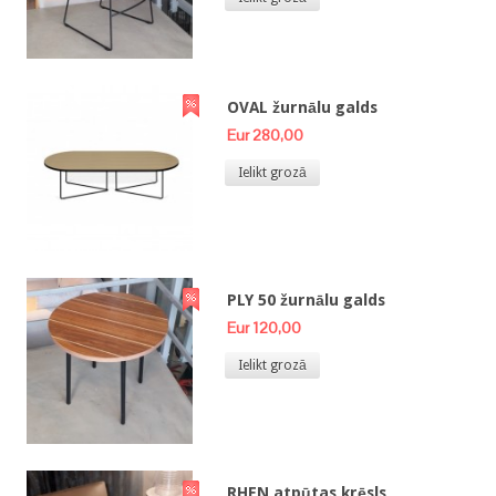
OVAL žurnālu galds
Eur 280,00
Ielikt grozā
PLY 50 žurnālu galds
Eur 120,00
Ielikt grozā
RHEN atpūtas krēsls