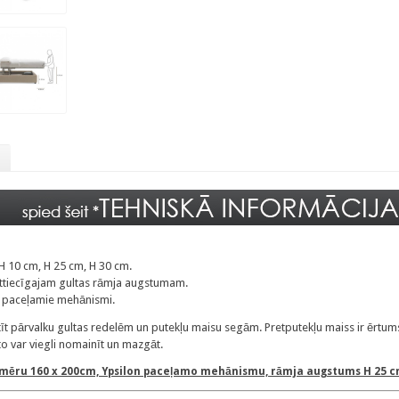
H 10 cm, H 25 cm, H 30 cm.
 attiecīgajam gultas rāmja augstumam.
da paceļamie mehānismi.
t pārvalku gultas redelēm un putekļu maisu segām. Pretputekļu maiss ir ērtum
to var viegli nomainīt un mazgāt.
zmēru 160 x 200cm, Ypsilon paceļamo mehānismu, rāmja augstums H 25 cm,