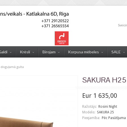
Sveici
Galdi
Krēsli
Birojam
Korpusa mēbeles
SALE
divguļamā gulta
SAKURA H25 d
Eur 1 635,00
Ražotājs:
Rosini Night
Modelis:
SAKURA 25
Pieejamība:
Pēc Pasūtījuma