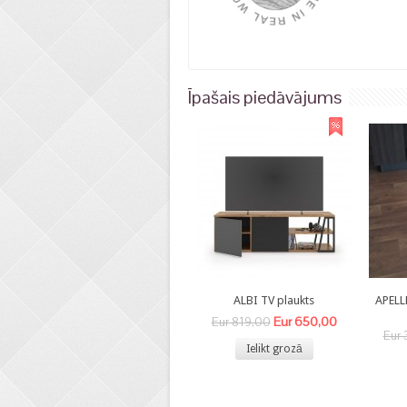
Īpašais piedāvājums
ALBI TV plaukts
APELL
Eur 650,00
Eur 819,00
Eur 
Ielikt grozā