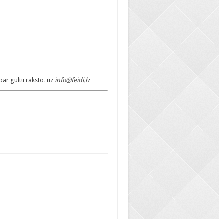
par gultu rakstot uz
info@feidi.lv