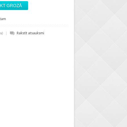
stam
|
)
Rakstīt atsauksmi
es