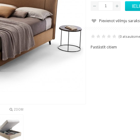
Pievienot vēlmju sarak
(
0 atsauksm
Pastāstīt citiem
ZOOM