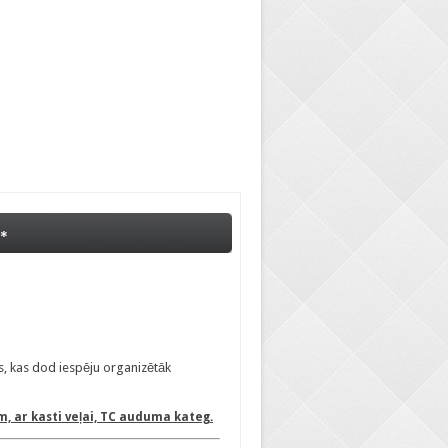
s, kas dod iespēju organizētāk
 ar kasti veļai, TC auduma kateg.