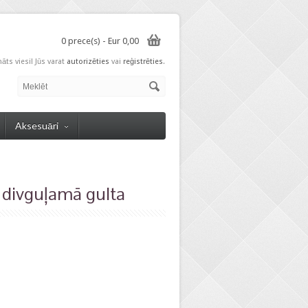
0 prece(s) - Eur 0,00
nāts viesi! Jūs varat
autorizēties
vai
reģistrēties
.
Aksesuāri
ivguļamā gulta