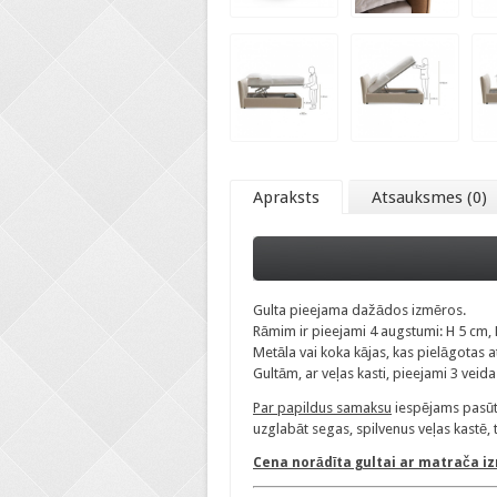
Apraksts
Atsauksmes (0)
Gulta pieejama dažādos izmēros.
Rāmim ir pieejami 4 augstumi: H 5 cm, 
Metāla vai koka kājas, kas pielāgotas
Gultām, ar veļas kasti, pieejami 3 vei
Par papildus samaksu
iespējams pasūtī
uzglabāt segas, spilvenus veļas kastē, 
Cena norādīta gultai ar matrača i