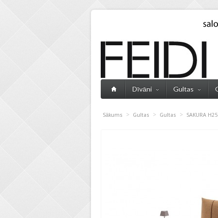
Dīvāni
Gultas
>
>
>
Sākums
Gultas
Gultas
SAKURA H25 