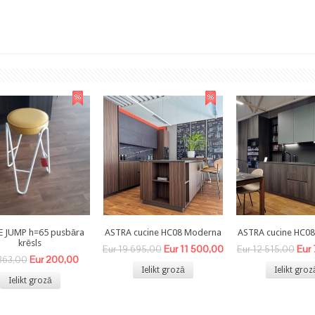
E JUMP h=65 pusbāra
ASTRA cucine HC08 Moderna
ASTRA cucine HC0
krēsls
Eur 11 500,00
Eur
Eur 19 695,00
Eur 12 515,00
Eur 200,00
363,00
Ielikt grozā
Ielikt groz
Ielikt grozā