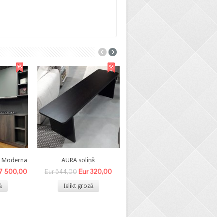
8 Moderna
AURA soliņš
BEA- V krēsls
 7 500,00
Eur 320,00
Eur 140,00
Eur 644,00
Eur 340,00
ā
Ielikt grozā
Ielikt grozā