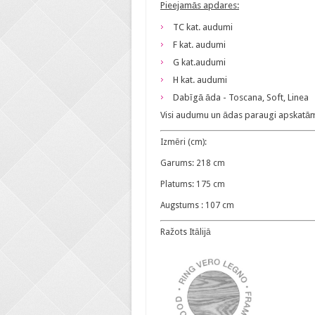
Pieejamās apdares:
TC kat. audumi
F kat. audumi
G kat.audumi
H kat. audumi
Dabīgā āda - Toscana, Soft, Linea
Visi audumu un ādas paraugi apskatāmi 
Izmēri (cm):
Garums: 218 cm
Platums: 175 cm
Augstums : 107 cm
Ražots Itālijā