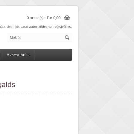
0 prece(s) - Eur 0,00
nāts viesi! Jūs varat
autorizēties
vai
reģistrēties
.
Aksesuāri
alds