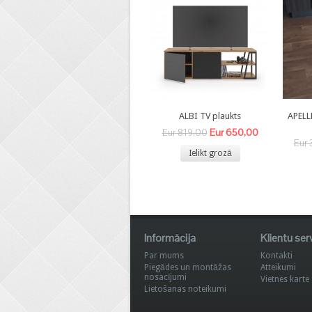
ALBI TV plaukts
APELL
Eur 650,00
Eur 819,00
Eur 
Ielikt grozā
Informācija
Klientu ser
Par mums
Kontakti
Piegādes un montāžas
Atteikumi
nosacījumi
Vietnes karte
Lietošanas noteikumi