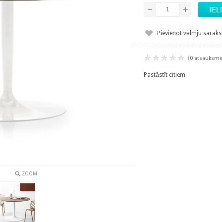
Pievienot vēlmju sarak
(
0 atsauksm
Pastāstīt citiem
ZOOM