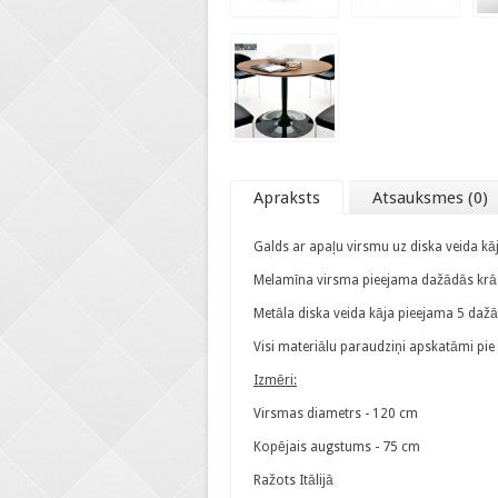
Apraksts
Atsauksmes (0)
Galds ar apaļu virsmu uz diska veida kā
Melamīna virsma pieejama dažādās krās
Metāla diska veida kāja pieejama 5 dažā
Visi materiālu paraudziņi apskatāmi pi
Izmēri:
Virsmas diametrs - 120 cm
Kopējais augstums - 75 cm
Ražots Itālijā