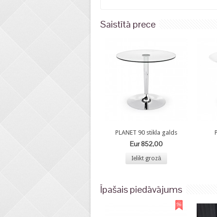
Saistītā prece
PLANET 90 stikla galds
Eur 852,00
Ielikt grozā
Īpašais piedāvājums