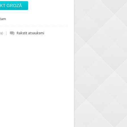
stam
|
)
Rakstīt atsauksmi
es