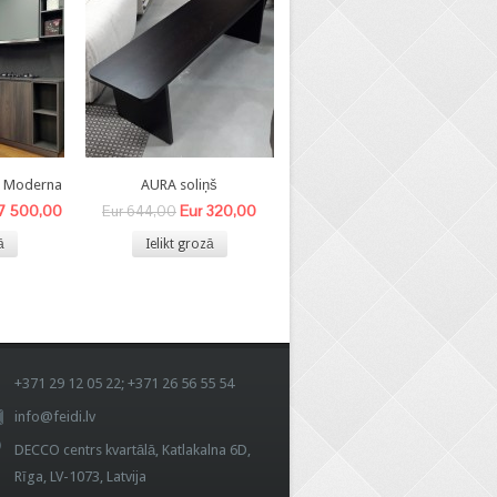
8 Moderna
AURA soliņš
BEA- V krēsls
 7 500,00
Eur 320,00
Eur 140,00
Eur 644,00
Eur 340,00
ā
Ielikt grozā
Ielikt grozā
+371 29 12 05 22; +371 26 56 55 54
info@feidi.lv
DECCO centrs kvartālā, Katlakalna 6D,
Rīga, LV-1073, Latvija