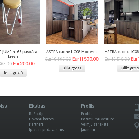
E JUMP h=65 pusbāra
ASTRA cucine HC08 Moderna
ASTRA cucine HC0
krēsls
Eur 11 500,00
Eur
Eur 19 695,00
Eur 12 515,00
Eur 200,00
363,00
Ielikt grozā
Ielikt groz
Ielikt grozā
viss
Ekstras
Profils
Ražotāji
Profils
Dāvanu kartes
Pasūtījumu vēsture
Partneri
Vēlmju saraksts
Īpašais piedāvājums
Jaunumi