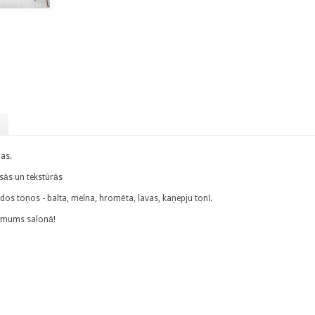
jas.
ās un tekstūrās
dos toņos - balta, melna, hromēta, lavas, kaņepju tonī.
e mums salonā!