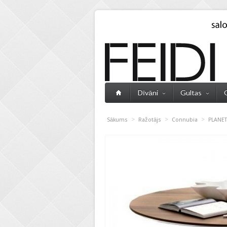
Dīvāni
Gultas
>
>
>
Sākums
Ražotājs
Connubia
PLANET