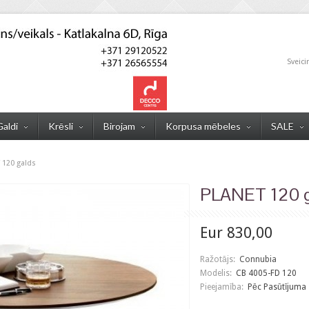
Sveici
Galdi
Krēsli
Birojam
Korpusa mēbeles
SALE
 120 galds
PLANET 120 g
Eur 830,00
Ražotājs:
Connubia
Modelis:
CB 4005-FD 120
Pieejamība:
Pēc Pasūtījuma