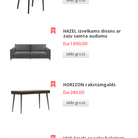
Ielikt grozā
HAZEL izvelkams dīvāns ar
zaļu samta audumu
Eur 1 690,00
Ielikt grozā
HORIZON rakstāmgalds
Eur 240,00
Ielikt grozā