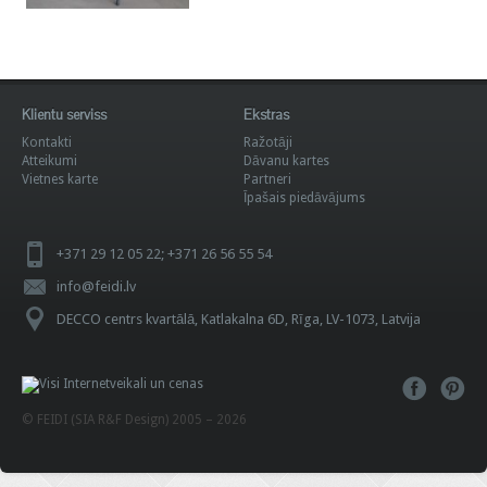
Klientu serviss
Ekstras
Kontakti
Ražotāji
Atteikumi
Dāvanu kartes
Vietnes karte
Partneri
Īpašais piedāvājums
+371 29 12 05 22; +371 26 56 55 54
info@feidi.lv
DECCO centrs kvartālā, Katlakalna 6D, Rīga, LV-1073, Latvija
© FEIDI (SIA R&F Design) 2005 – 2026