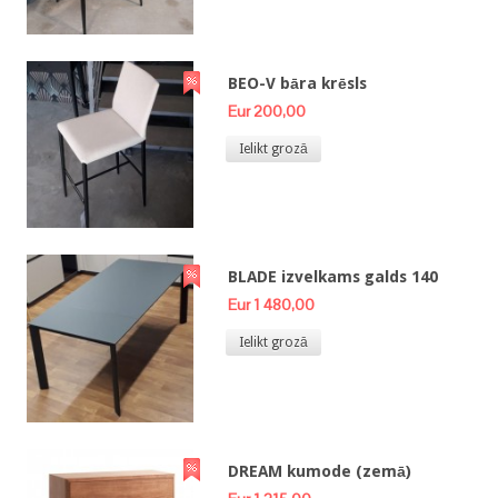
BEO-V bāra krēsls
Eur 200,00
Ielikt grozā
BLADE izvelkams galds 140
Eur 1 480,00
Ielikt grozā
DREAM kumode (zemā)