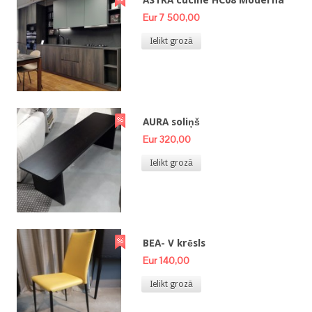
ASTRA cucine HC08 Moderna
Eur 7 500,00
Ielikt grozā
AURA soliņš
Eur 320,00
Ielikt grozā
BEA- V krēsls
Eur 140,00
Ielikt grozā