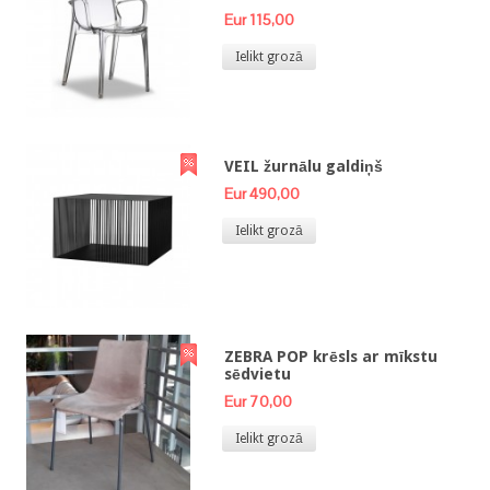
Eur 115,00
Ielikt grozā
VEIL žurnālu galdiņš
Eur 490,00
Ielikt grozā
ZEBRA POP krēsls ar mīkstu
sēdvietu
Eur 70,00
Ielikt grozā