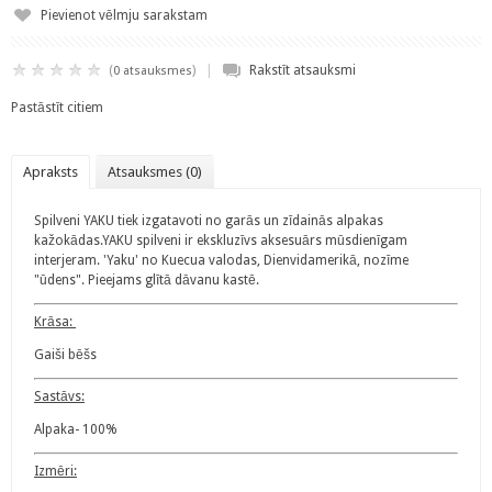
Pievienot vēlmju sarakstam
|
(
)
Rakstīt atsauksmi
0 atsauksmes
Pastāstīt citiem
Apraksts
Atsauksmes (0)
Spilveni YAKU tiek izgatavoti no garās un zīdainās alpakas
kažokādas.YAKU spilveni ir ekskluzīvs aksesuārs mūsdienīgam
interjeram. 'Yaku' no Kuecua valodas, Dienvidamerikā, nozīme
"ūdens". Pieejams glītā dāvanu kastē.
Krāsa:
Gaiši bēšs
Sastāvs:
Alpaka- 100%
Izmēri: