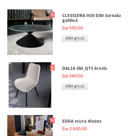
CLESSIDRA H30 D80 žurnālu
galdiņš
Eur 590,00
Ielikt grozā
DALIA SM_QTS krēsls
Eur 240,00
Ielikt grozā
EDDA stūra dīvāns
Eur 2 500,00