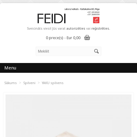
Sveicināts viesi! Jūs varat
autorizēties
vai
reģistrēties
.
0 prece(s) - Eur 0,00
Menu
>
>
Sākums
Spilveni
YAKU spilvens