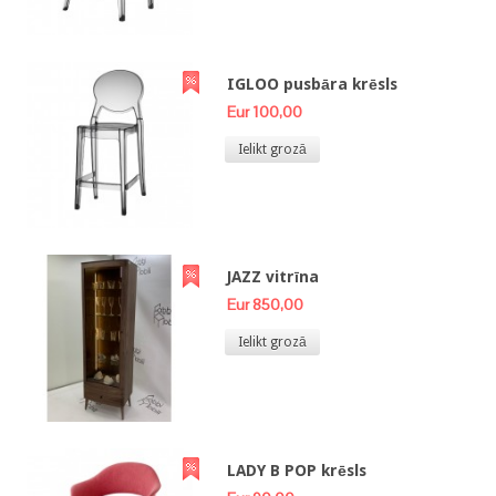
IGLOO pusbāra krēsls
Eur 100,00
Ielikt grozā
JAZZ vitrīna
Eur 850,00
Ielikt grozā
LADY B POP krēsls