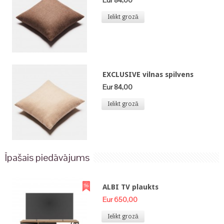
Eur 84,00
Ielikt grozā
EXCLUSIVE vilnas spilvens
Eur 84,00
Ielikt grozā
Īpašais piedāvājums
ALBI TV plaukts
Eur 650,00
Ielikt grozā