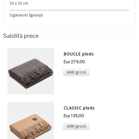
50 x 50 cm
Izgatavots Igaunijā
Saistītā prece
BOUCLE pleds
Eur 279,00
Ielikt grozā
CLASSIC pleds
Eur 139,00
Ielikt grozā