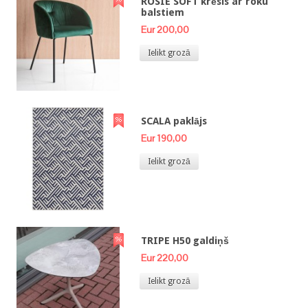
ROSIE SOFT krēsls ar roku
balstiem
Eur 200,00
Ielikt grozā
SCALA paklājs
Eur 190,00
Ielikt grozā
TRIPE H50 galdiņš
Eur 220,00
Ielikt grozā