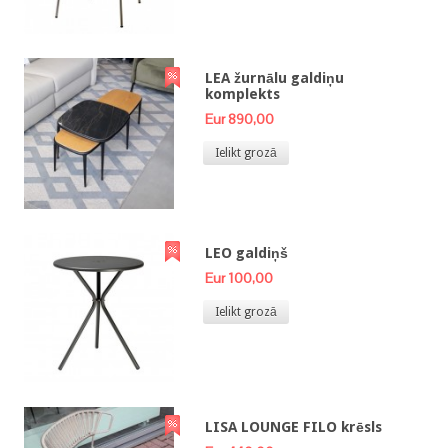
LEA žurnālu galdiņu
komplekts
Eur 890,00
Ielikt grozā
LEO galdiņš
Eur 100,00
Ielikt grozā
LISA LOUNGE FILO krēsls