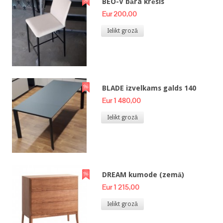
BEO-V bāra krēsls
Eur 200,00
Ielikt grozā
BLADE izvelkams galds 140
Eur 1 480,00
Ielikt grozā
DREAM kumode (zemā)
Eur 1 215,00
Ielikt grozā