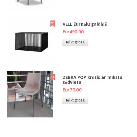
VEIL žurnālu galdiņš
Eur 490,00
Ielikt grozā
ZEBRA POP krēsls ar mīkstu
sēdvietu
Eur 70,00
Ielikt grozā