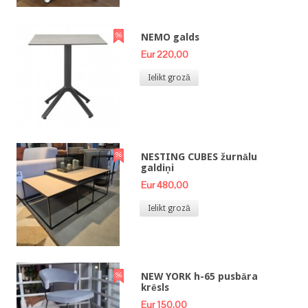
NEMO galds
Eur 220,00
Ielikt grozā
NESTING CUBES žurnālu
galdiņi
Eur 480,00
Ielikt grozā
NEW YORK h-65 pusbāra
krēsls
Eur 150,00