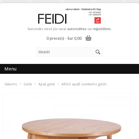
Sveicināts viesi! Jūs varat
autorizēties
vai
reģistrēties
.
0 prece(s) - Eur 0,00
Menu
>
>
>
Sākums
Galdi
Apaļi galdi
ARGO apaļš izvelkams galds