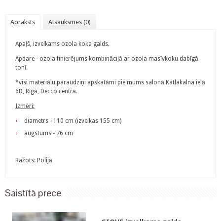
Apraksts
Atsauksmes (0)
Apaļš, izvelkams ozola koka galds.
Apdare - ozola finierējums kombinācijā ar ozola masīvkoku dabīgā
tonī.
*visi materiālu paraudziņi apskatāmi pie mums salonā Katlakalna ielā
6D, Rīgā, Decco centrā.
Izmēri:
diametrs - 110 cm (izvelkas 155 cm)
augstums - 76 cm
Ražots: Polijā
Saistītā prece